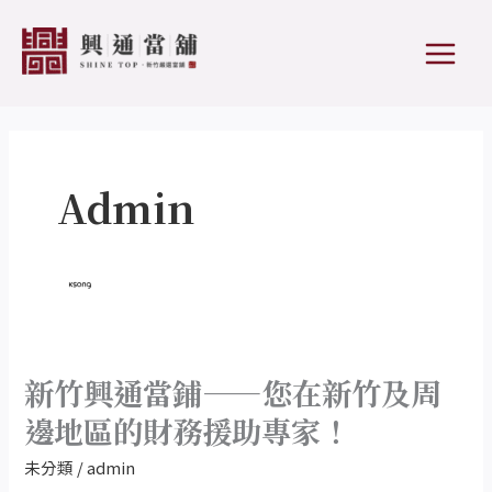
跳
MAIN
至
MEN
主
要
內
容
Admin
新竹興通當鋪——您在新竹及周
新
竹
邊地區的財務援助專家！
興
未分類
/
admin
通