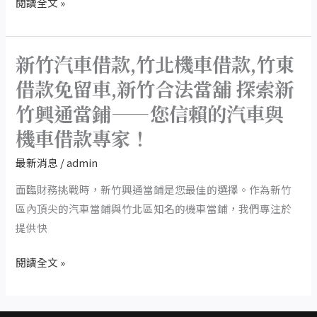
閱讀全文 »
專
金
家！
解
決
新竹汽車借款,竹北機車借款,竹東
新
專
竹
借款免留車,新竹合法當舖 探索新
家！
汽
竹興通當鋪——您信賴的汽車與
新
車
竹
機車借款專家！
借
汽
款,
最新消息
/
admin
車
竹
借
面臨財務挑戰時，新竹興通當鋪是您最佳的選擇。作為新竹
北
款
區內頂尖的汽車當鋪與竹北區知名的機車當鋪，我們專注於
機
免
提供快
車
留
借
閱讀全文 »
車
款,
竹
竹
北
東