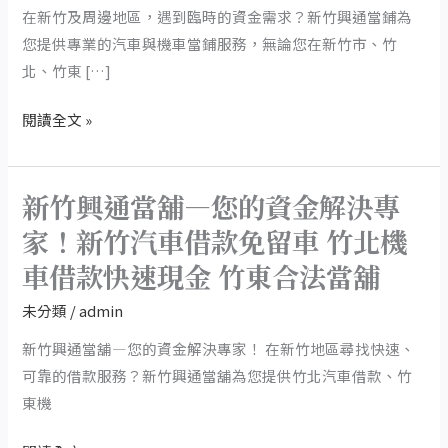
當
在新竹及周邊地區，遇到臨時的資金需求？新竹興通當鋪為
鋪
您提供專業的汽車與機車當鋪服務，無論您在新竹市、竹
——
北、竹東 […]
您
閱讀全文 »
在
新
竹
新竹興通當舖—您的資金解決專
及
新
周
竹
家！新竹汽車借款免留車 竹北機
邊
興
車借款快速現金 竹東合法當舖
地
通
區
當
未分類
/
admin
的
舖
新竹興通當舖—您的資金解決專家！ 在新竹地區尋找快速、
財
—
可靠的借款服務？新竹興通當舖為您提供竹北汽車借款、竹
務
您
東機
援
的
助
資