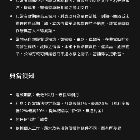
典當者請攜帶身份證或駕駛執照之有效證明身份文件。若是典當
汽、機車者，需備齊車輛相關之證明文件。
當
典當有效期限為三個月，利息以月為單位計算，到期不贖取或未
鋪
辦理付息延期手續，本店依當舖法規處理並予拍賣，該當票同時
——
作廢典當人不得異議。
您
當物品自然變質或損壞，如鐘錶、電器、車輛等，在典當壓貯期
信
間發生停銹、故障之情事，本舖不負賠償責任。違禁品、危險物
賴
品、公物有款可辨識者或不適收存之物品，當舖得以拒收當。
的
汽
典當須知
車
與
機
還款期數：最低3個月 ~ 最長60個月
車
利息：以當舖法規定為準，月息最低1% ~ 最高2.5% （年利率最
借
低12%最高30%，提早結清以日計算，無違約金）
款
無任何代辦手續費
專
依據個人工作、薪水及各項負債授信條件不同，而有所差異
家！