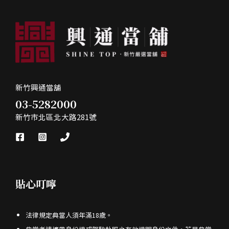
機
借
車
款
借
免
款
留
快
車,
速
新
現
新竹興通當舖
竹
金
03-5282000
合
竹
新竹市北區北大路281號
法
東
當
合
舖
法
探
當
索
貼心叮嚀
舖
新
竹
興
法律規定典當人須年滿18歲。
通