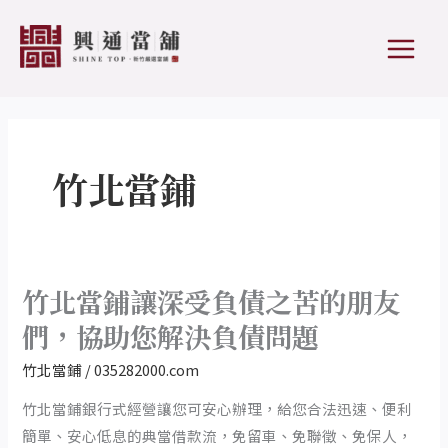
跳
文
MAIN
至
章
MEN
主
分
要
頁
內
容
竹北當鋪
竹北當鋪讓深受負債之苦的朋友
竹
北
們，協助您解決負債問題
當
竹北當鋪
/
035282000.com
鋪
讓
竹北當鋪銀行式經營讓您可安心辦理，給您合法迅速、便利
深
簡單、安心低息的典當借款流，免留車、免聯徵、免保人，