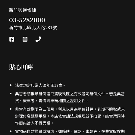
新竹興通當舖
03-5282000
新竹市北區北大路281號
貼心叮嚀
法律規定典當人須年滿18歲。
典當者請攜帶身份證或駕駛執照之有效證明身份文件。若是典當
汽、機車者，需備齊車輛相關之證明文件。
典當有效期限為三個月，利息以月為單位計算，到期不贖取或未
辦理付息延期手續，本店依當舖法規處理並予拍賣，該當票同時
作廢典當人不得異議。
當物品自然變質或損壞，如鐘錶、電器、車輛等，在典當壓貯期