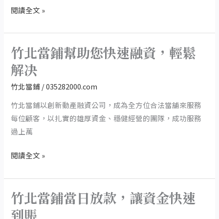
題
高
閱讀全文 »
效，
利
息
竹北當鋪幫助您快速融資，輕鬆
竹
合
北
解决
理
當
竹北當鋪
/
035282000.com
鋪
幫
竹北當鋪以創新動產融資公司，成為全方位合法當舖來服務
助
每位顧客，以扎實的雄厚資金、穩健經營的團隊，成功服務
您
過上萬
快
閱讀全文 »
速
融
資，
竹北當鋪當日放款，讓資金快速
輕
竹
鬆
北
到賬