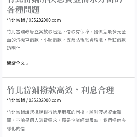
服
北
各種問題
務，
當
竹北當鋪
/
035282000.com
讓
鋪
您
解
竹北當鋪政府立案放款迅速，借款有保障，提供您最多元全
借
決
面的汽機車借款，小額借款，支票貼現融資環境，新莊借款
款
您
透明化
過
資
閱讀全文 »
程
金
安
需
心
求
竹北當鋪撥款高效，利息合理
無
方
竹
虞
面
北
竹北當鋪
/
035282000.com
的
當
竹北當鋪讓您擺脫銀行信用瑕疵的困擾，順利渡過資金難
各
鋪
關，不論是個人消費需求，還是企業經營周轉，我們提供多
種
撥
樣化的借
問
款