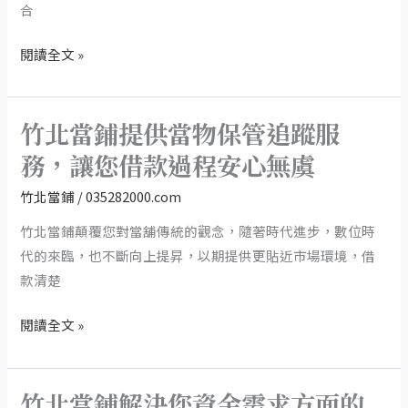
能
合
夠
閱讀全文 »
讓
客
戶
竹北當鋪提供當物保管追蹤服
借
竹
的
北
務，讓您借款過程安心無虞
安
當
竹北當鋪
/
035282000.com
心，
鋪
還
提
竹北當鋪顛覆您對當舖傳統的觀念，隨著時代進步，數位時
得
供
代的來臨，也不斷向上提昇，以期提供更貼近市場環境，借
輕
當
款清楚
鬆
物
閱讀全文 »
保
管
追
竹北當鋪解決您資金需求方面的
蹤
竹