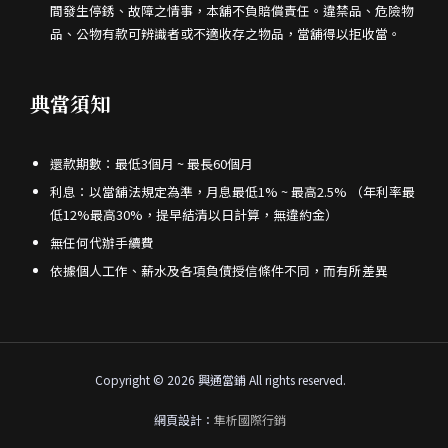
間發生停銹、故障之情事，本舖不負賠償責任。違禁品、危險物
品、公物有款可辨識者或不適收存之物品，當舖得以拒收當。
典當須知
還款期數：最低3個月 ~ 最長60個月
利息：以當舖法規定為準，月息最低1% ~ 最高2.5% （年利率最
低12%最高30%，提早結清以日計算，無違約金）
無任何代辦手續費
依據個人工作、薪水及各項負債授信條件不同，而有所差異
Copyright © 2026 興通當鋪 All rights reserved.
網頁設計：
隼析國際行銷