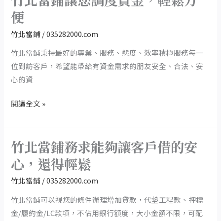
題
零
北
便
風
當
竹北當鋪
/
035282000.com
險
鋪
讓
竹北當鋪秉持最好的專業、服務、態度、效率積極服務每一
您
位到訪客戶，希望能帶給有資金需求的朋友安全、合法、安
調
心的資
度
閱讀全文 »
資
金，
輕
竹北當鋪務求能夠讓客戶借的安
鬆
竹
方
北
心，還得輕鬆
便
當
竹北當鋪
/
035282000.com
鋪
務
竹北當鋪可以視您的條件辦理增加貸款，代墊工程款、押標
求
金/履約金/LC款項，不佔用銀行額度，大小金額不限，可配