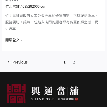
解
當
竹北當鋪
/
035282000.com
决
鋪
當
竹北當鋪是政府立案公會推薦的優質商家。它以誠信為本，
日
服務親切，讓每一位踏入店門的顧客都有賓至如歸之感，提
放
供汽車
款，
閱讀全文 »
讓
資
金
快
←
Previous
1
2
速
到
賬