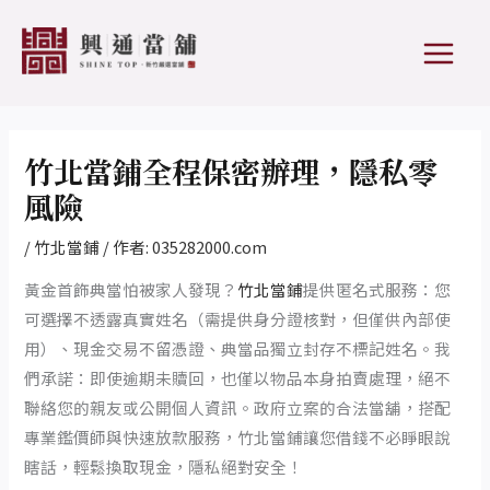
跳
Post
MAIN
至
navigation
MEN
主
要
內
容
竹北當鋪全程保密辦理，隱私零
風險
/
竹北當鋪
/ 作者:
035282000.com
黃金首飾典當怕被家人發現？
竹北當鋪
提供匿名式服務：您
可選擇不透露真實姓名（需提供身分證核對，但僅供內部使
用）、現金交易不留憑證、典當品獨立封存不標記姓名。我
們承諾：即使逾期未贖回，也僅以物品本身拍賣處理，絕不
聯絡您的親友或公開個人資訊。政府立案的合法當舖，搭配
專業鑑價師與快速放款服務，竹北當鋪讓您借錢不必睜眼說
瞎話，輕鬆換取現金，隱私絕對安全！