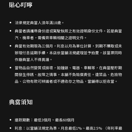
貼心叮嚀
法律規定典當人須年滿18歲。
典當者請攜帶身份證或駕駛執照之有效證明身份文件。若是典當
汽、機車者，需備齊車輛相關之證明文件。
典當有效期限為三個月，利息以月為單位計算，到期不贖取或未
辦理付息延期手續，本店依當舖法規處理並予拍賣，該當票同時
作廢典當人不得異議。
當物品自然變質或損壞，如鐘錶、電器、車輛等，在典當壓貯期
間發生停銹、故障之情事，本舖不負賠償責任。違禁品、危險物
品、公物有款可辨識者或不適收存之物品，當舖得以拒收當。
典當須知
還款期數：最低3個月 ~ 最長60個月
利息：以當舖法規定為準，月息最低1% ~ 最高2.5% （年利率最