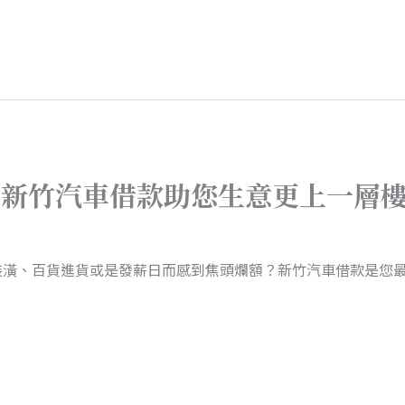
，新竹汽車借款助您生意更上一層
裝潢、百貨進貨或是發薪日而感到焦頭爛額？新竹汽車借款是您