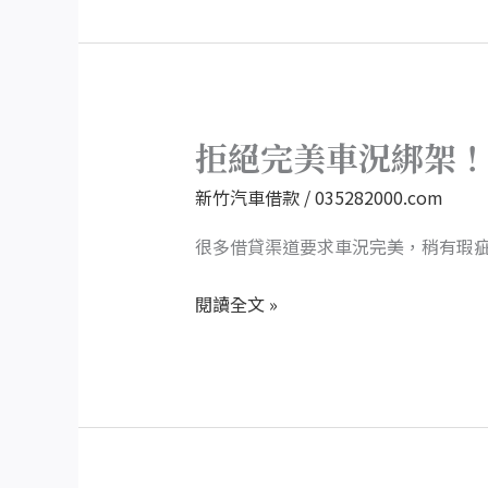
車
況
不
佳
借
拒絕完美車況綁架
拒
錢
絕
新竹汽車借款
/
035282000.com
難
完
的
美
很多借貸渠道要求車況完美，稍有瑕
問
車
題
閱讀全文 »
況
綁
架！
新
竹
汽