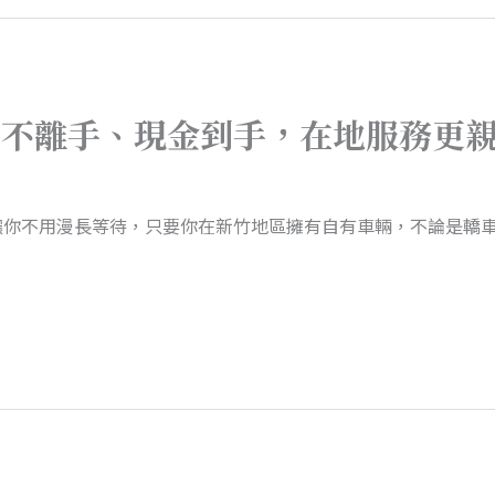
車不離手、現金到手，在地服務更
讓你不用漫長等待，只要你在新竹地區擁有自有車輛，不論是轎