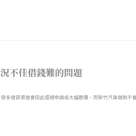
車況不佳借錢難的問題
，很多借貸渠道會因此拒絕申請或大幅壓價，而新竹汽車借款不