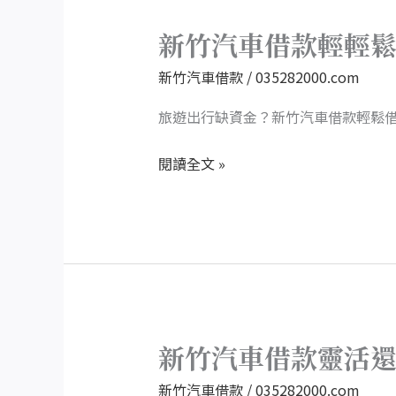
車
借
新竹汽車借款輕輕
新
款
竹
新竹汽車借款
/
035282000.com
車
汽
況
車
旅遊出行缺資金？新竹汽車借款輕鬆
再
借
差
閱讀全文 »
款
也
輕
能
輕
借
鬆
鬆，
開
啟
美
新竹汽車借款靈活
新
好
竹
新竹汽車借款
/
035282000.com