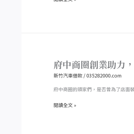
款
中
古
車
也
能
借，
讓
府中商圈創業助力
府
您
中
新竹汽車借款
/
035282000.com
的
商
財
圈
府中商圈的頭家們，是否曾為了店面
務
創
步
閱讀全文 »
業
調
助
更
力，
穩
新