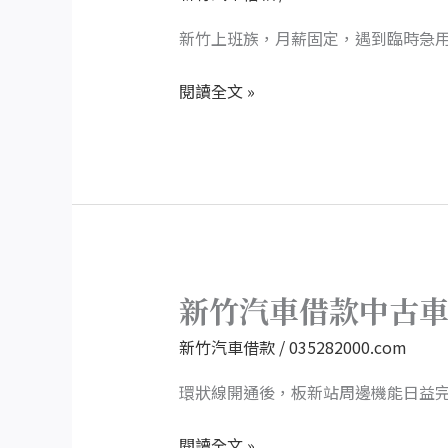
旅
汽
程
車
新竹上班族，月薪固定，遇到臨時急
借
閱讀全文 »
款
靈
活
還
款，
不
影
響
新竹汽車借款中古
新
生
竹
新竹汽車借款
/
035282000.com
活
汽
車
環狀線開通後，板新站周邊機能日益
借
閱讀全文 »