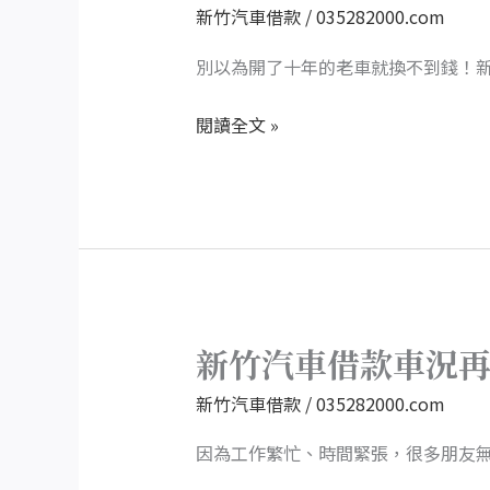
車
新竹汽車借款
/
035282000.com
也
有
別以為開了十年的老車就換不到錢！新
價
閱讀全文 »
值，
新
竹
汽
車
借
款
高
新竹汽車借款車況
新
估
竹
新竹汽車借款
/
035282000.com
價
汽
超
車
因為工作繁忙、時間緊張，很多朋友
乎
借