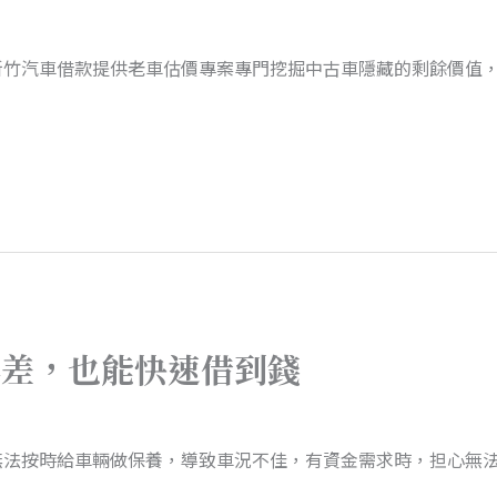
竹汽車借款提供老車估價專案專門挖掘中古車隱藏的剩餘價值，我
再差，也能快速借到錢
無法按時給車輛做保養，導致車況不佳，有資金需求時，担心無