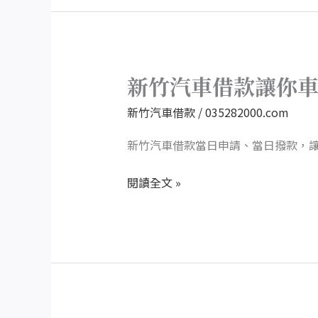
健
竹
汽
車
借
新竹汽車借款讓你
新
款
竹
新竹汽車借款
/
035282000.com
助
汽
您
車
新竹汽車借款當日申請、當日撥款，
生
借
意
閱讀全文 »
款
更
讓
上
你
一
車
層
不
樓
離
手、