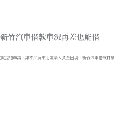
！新竹汽車借款車況再差也能借
疵就拒絕申請，讓不少屏東朋友陷入資金困境，新竹汽車借款打