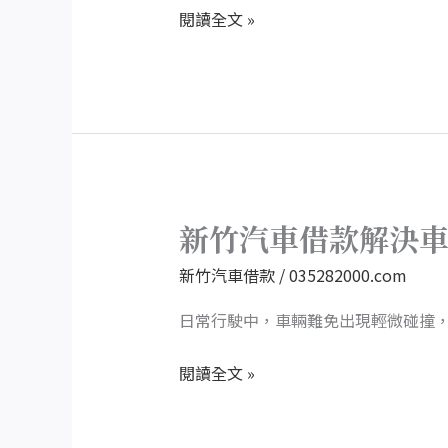
想
閱讀全文 »
款
像
車
況
再
差，
也
能
快
新竹汽車借款解決
新
速
竹
新竹汽車借款
/
035282000.com
借
汽
到
車
日常行駛中，車輛難免出現輕微碰撞
錢
借
閱讀全文 »
款
解
決