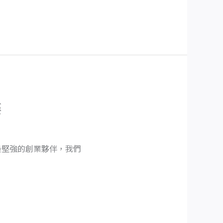
樓
最堅強的創業夥伴，我們