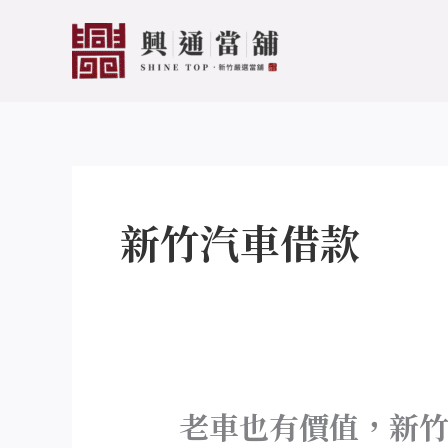
跳
文
至
章
主
分
要
頁
內
容
新竹汽車借款
老車也有價值，新
老