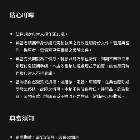
貼心叮嚀
法律規定典當人須年滿18歲。
典當者請攜帶身份證或駕駛執照之有效證明身份文件。若是典當
汽、機車者，需備齊車輛相關之證明文件。
典當有效期限為三個月，利息以月為單位計算，到期不贖取或未
辦理付息延期手續，本店依當舖法規處理並予拍賣，該當票同時
作廢典當人不得異議。
當物品自然變質或損壞，如鐘錶、電器、車輛等，在典當壓貯期
間發生停銹、故障之情事，本舖不負賠償責任。違禁品、危險物
品、公物有款可辨識者或不適收存之物品，當舖得以拒收當。
典當須知
還款期數：最低3個月 ~ 最長60個月