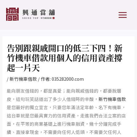
跳
Post
MAIN
至
navigation
MEN
主
要
內
容
告別跟親戚開口的低三下四！新
竹機車借款用個人的信用資產撐
起一片天
/
新竹機車借款
/ 作者:
035282000.com
能向朋友借錢的，都是真愛；能向親戚借錢的，都要脫層
皮，這句玩笑話道出了多少人借錢時的辛酸，
新竹機車借款
是您最好的獨立宣言，只要您年滿法定年齡、名下有機車，
這台車就是您最具實力的信用資產，走進我們合法立案的店
面，在平等的商業基礎上進行機車融資，幾十分鐘完成手
續、直接拿現金，不需要向任何人低頭，不需要欠任何人