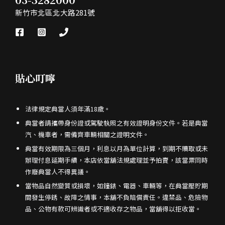
新竹市北區北大路281號
貼心叮嚀
法律規定典當人須年滿18歲。
典當者請攜帶身份證或駕駛執照之有效證明身份文件。若是典當
汽、機車者，需備齊車輛相關之證明文件。
典當有效期限為三個月，利息以月為單位計算，到期不贖取或未
辦理付息延期手續，本店依當舖法規處理並予拍賣，該當票同時
作廢典當人不得異議。
當物品自然變質或損壞，如鐘錶、電器、車輛等，在典當壓貯期
間發生停銹、故障之情事，本舖不負賠償責任。違禁品、危險物
品、公物有款可辨識者或不適收存之物品，當舖得以拒收當。