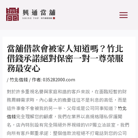
跳
Post
MAIN
至
navigation
MEN
主
要
內
容
當舖借款會被家人知道嗎？竹北
借錢承諾絕對保密一對一尊榮服
務最安心
/
竹北借錢
/ 作者:
035282000.com
對於許多重視名譽與家庭和諧的客戶來說，在面臨短暫的財
務周轉需求時，內心最大的擔憂往往不是利息的高低，而是
這件事會不會被我的另一半、父母或是公司同事知道？
竹北
借錢
完全理解您的顧慮，我們在業界以高規格隱私保護聞
名，店內特別設有完全隔絕外界視線的VIP獨立洽談室，我們
向所有客戶鄭重承諾：整個借款流程絕不打電話到您的公司