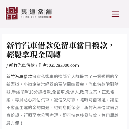
跳
Post
MAIN
至
navigation
MEN
主
要
內
容
新竹汽車借款免留車當日撥款，
輕鬆拿現金周轉
/
新竹汽車借款
/ 作者:
035282000.com
新竹汽車借款
擁有私家車的這部分人群提供了一個短期的全
新渠道，小微企業常經營的票貼周轉資金，汽車借款隨到隨
辦,手續簡單10分鐘撥款,免留車.免保人,政府立案，正派當
舖，專員貼心評估汽車，誠信又可靠，隨時可借可還，讓您
不會產生違約金的問題，絕對息低保密，新竹汽車借款備妥
身份證、行照至本公司辦理，即可快速核發放款，急用周轉
最方便！