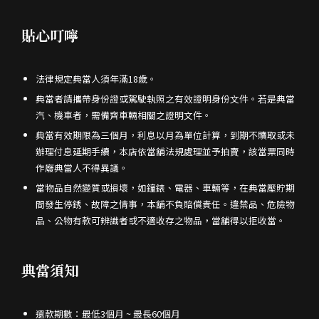
貼心叮嚀
法律規定典當人須年滿18歲。
典當者請攜帶身份證或駕駛執照之有效證明身份文件。若是典當
汽、機車者，需備齊車輛相關之證明文件。
典當有效期限為三個月，利息以月為單位計算，到期不贖取或未
辦理付息延期手續，本店依當舖法規處理並予拍賣，該當票同時
作廢典當人不得異議。
當物品自然變質或損壞，如鐘錶、電器、車輛等，在典當壓貯期
間發生停銹、故障之情事，本舖不負賠償責任。違禁品、危險物
品、公物有款可辨識者或不適收存之物品，當舖得以拒收當。
典當須知
還款期數：最低3個月 ~ 最長60個月