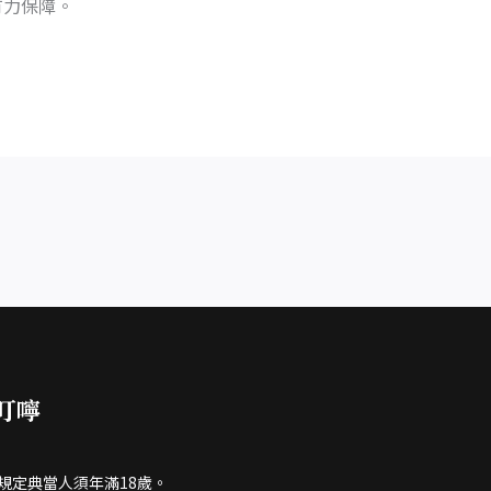
有力保障。
叮嚀
規定典當人須年滿18歲。