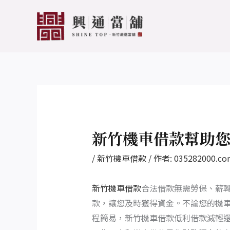
跳
Post
至
navigation
主
要
內
容
新竹機車借款幫助
/
新竹機車借款
/ 作者:
035282000.co
新竹機車借款
合法借款無需勞保、薪
款，讓您及時獲得資金。不論您的機車
程簡易，新竹機車借款低利借款減輕