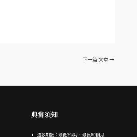
下一篇 文章
→
典當須知
還款期數：最低3個月 ~ 最長60個月