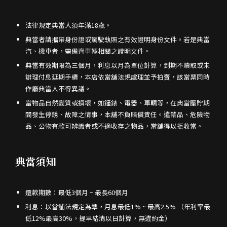
法律規定典當人須年滿18歲。
典當者請攜帶身份證或駕駛執照之有效證明身份文件。若是典當
汽、機車者，需備齊車輛相關之證明文件。
典當有效期限為三個月，利息以月為單位計算，到期不贖取或未
辦理付息延期手續，本店依當舖法規處理並予拍賣，該當票同時
作廢典當人不得異議。
當物品自然變質或損壞，如鐘錶、電器、車輛等，在典當壓貯期
間發生停銹、故障之情事，本舖不負賠償責任。違禁品、危險物
品、公物有款可辨識者或不適收存之物品，當舖得以拒收當。
典當須知
還款期數：最低3個月 ~ 最長60個月
利息：以當舖法規定為準，月息最低1% ~ 最高2.5% （年利率最
低12%最高30%，提早結清以日計算，無違約金）