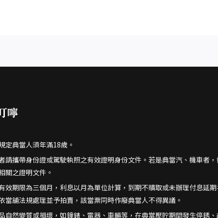
叮嚀
規定典當人須年滿18歲。
者請攜帶身份證或駕駛執照之有效證明身份文件。若是典當汽、機車者，
相關之證明文件。
有效期限為三個月，利息以月為單位計算，到期不贖取或未辦理付息延期
依當舖法規處理並予拍賣，該當票同時作廢典當人不得異議。
品自然變質或損壞，如鐘錶、電器、車輛等，在典當壓貯期間發生停銹、