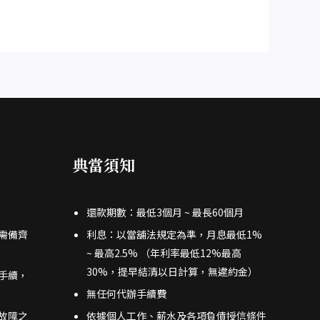
典當須知
還款期數：最低3個月 ~ 最長60個月
需備齊
利息：以當舖法規定為準，月息最低1%
~ 最高2.5% （年利率最低12%最高
30%，提早結清以日計算，無違約金）
手續，
無任何代辦手續費
故障之
依據個人工作、薪水及各項負債授信條件