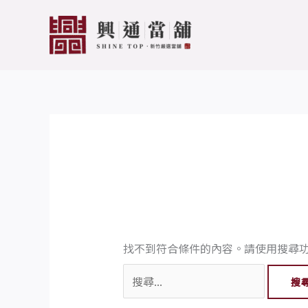
跳
搜
至
尋
主
關
要
鍵
內
字:
容
找不到符合條件的內容。請使用搜尋