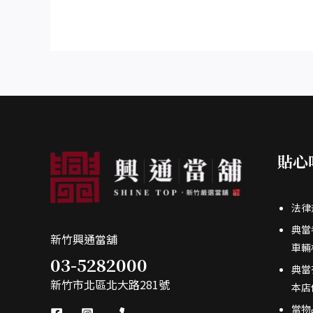
貼心
法律
典當
新竹興通當舖
車輛
03-5282000
典當
新竹市北區北大路281號
本店
當物