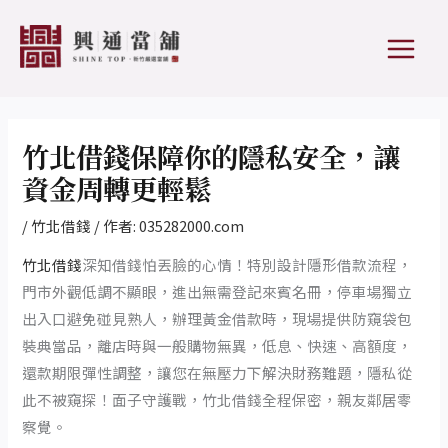
跳
Post
MAIN
至
navigation
MEN
主
要
內
容
竹北借錢保障你的隱私安全，讓
資金周轉更輕鬆
/
竹北借錢
/ 作者:
035282000.com
竹北借錢
深知借錢怕丟臉的心情！特別設計隱形借款流程，
門市外觀低調不顯眼，進出無需登記來賓名冊，停車場獨立
出入口避免碰見熟人，辦理黃金借款時，現場提供防窺袋包
裝典當品，離店時與一般購物無異，低息、快速、高額度，
還款期限彈性調整，讓您在無壓力下解決財務難題，隱私從
此不被窺探！面子守護戰，竹北借錢全程保密，親友鄰居零
察覺。