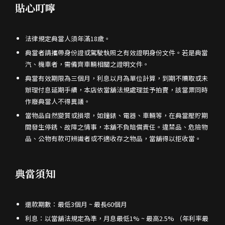
貼心叮嚀
法律規定典當人須年滿18歲。
典當者請攜帶身份證或駕駛執照之有效證明身份文件。若是典當
汽、機車者，需備齊車輛相關之證明文件。
典當有效期限為三個月，利息以月為單位計算，到期不贖取或未
辦理付息延期手續，本店依當舖法規處理並予拍賣，該當票同時
作廢典當人不得異議。
當物品自然變質或損壞，如鐘錶、電器、車輛等，在典當壓貯期
間發生停銹、故障之情事，本舖不負賠償責任。違禁品、危險物
品、公物有款可辨識者或不適收存之物品，當舖得以拒收當。
典當須知
還款期數：最低3個月 ~ 最長60個月
利息：以當舖法規定為準，月息最低1% ~ 最高2.5% （年利率最