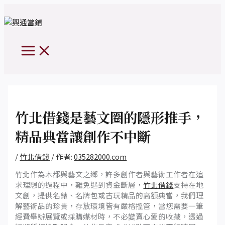
MAIN
跳
Post
MENU
至
navigation
主
要
內
容
竹北借錢是藝文圈的隱形推手，
精品典當讓創作不中斷
/
竹北借錢
/ 作者:
035282000.com
竹北作為木都與藝文之鄉，許多創作者與藝術工作者在追
求理想的過程中，難免遇到資金斷層，
竹北借錢
支持在地
文創，提供名錶、名牌包或古玩精品的高額典當，我們理
解藝術品的珍貴，存放環境皆有嚴格控管，當您需要一筆
經費舉辦展覽或採購媒材時，不必變賣心愛的收藏，透過