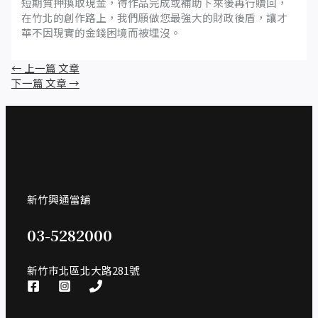
短期質押換取現金，待作品完成或補助下來後再行贖回，
在竹北的創作路上，我們願做您最強大的財政後盾，讓才
華不因現實的金錢困境而被埋沒。
←
上一篇 文章
下一篇 文章
→
新竹興通當舖
03-5282000
新竹市北區北大路281號