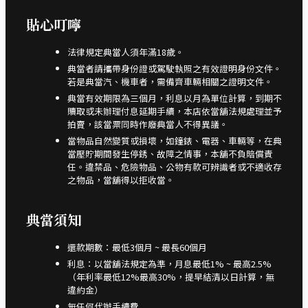
貼心叮嚀
法律規定典當人須年滿18歲。
典當者請攜帶身份證或駕駛執照之有效證明身份文件。
若是典當汽、機車者，需備齊車輛相關之證明文件。
典當有效期限為三個月，利息以月為單位計算，到期不
贖取或未辦理付息延期手續，本店依當舖法規處理並予
拍賣，該當票同時作廢典當人不得異議。
當物品自然變質或損壞，如鐘錶、電器、車輛等，在典
當壓貯期間發生停銹、故障之情事，本舖不負賠償責
任。違禁品、危險物品、公物有款可辨識者或不適收存
之物品，當舖得以拒收當。
典當須知
還款期數：最低3個月 ~ 最長60個月
利息：以當舖法規定為準，月息最低1% ~ 最高2.5%
（年利率最低12%最高30%，提早結清以日計算，無
違約金）
無任何代辦手續費