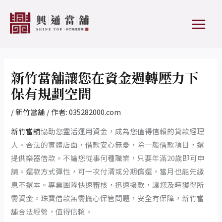
跳
Post
MAIN
至
navigation
MEN
主
要
內
容
新竹當舖讓您在資金週轉壓力下
保有規劃空間
/
新竹當舖
/ 作者:
035282000.com
新竹當舖
協助您靈活運用資金，成為您值得信賴的貸款經理
人。合法的實體店面，借款安心無憂，除一般借款項目，還
提供樂器借款。不論您從事何種職業，只要年滿20歲即可申
請。還款方式彈性，可一次付清或分期償還，當月也能先繳
息不還本。專業團隊快速審核，迅速撥款，讓您及時獲得所
需資金。珠寶借款無需擔心保管問題，安全有保障，新竹當
舖合法經營，值得信賴。