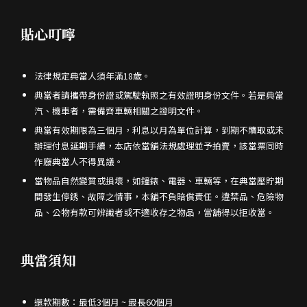
貼心叮嚀
法律規定典當人須年滿18歲。
典當者請攜帶身份證或駕駛執照之有效證明身份文件。若是典當
汽、機車者，需備齊車輛相關之證明文件。
典當有效期限為三個月，利息以月為單位計算，到期不贖取或未
辦理付息延期手續，本店依當舖法規處理並予拍賣，該當票同時
作廢典當人不得異議。
當物品自然變質或損壞，如鐘錶、電器、車輛等，在典當壓貯期
間發生停銹、故障之情事，本舖不負賠償責任。違禁品、危險物
品、公物有款可辨識者或不適收存之物品，當舖得以拒收當。
典當須知
還款期數：最低3個月 ~ 最長60個月