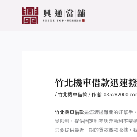
跳
Post
至
navigation
主
要
內
容
竹北機車借款迅速
/
竹北機車借款
/ 作者:
035282000.co
竹北機車借款
是您渡過難關的好幫手
受限制，提供固定利率與浮動利率雙
只要提供最近一期的貸款繳款收據，