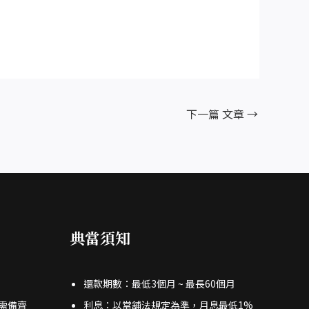
下一篇 文章
→
典當須知
還款期數：最低3個月 ~ 最長60個月
需備齊
利息：以當舖法規定為準，月息最低1%