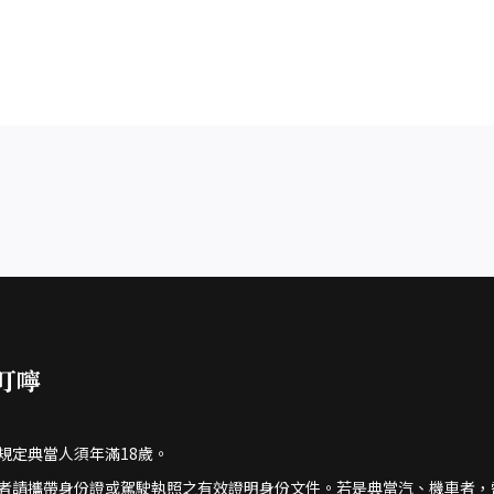
叮嚀
規定典當人須年滿18歲。
者請攜帶身份證或駕駛執照之有效證明身份文件。若是典當汽、機車者，