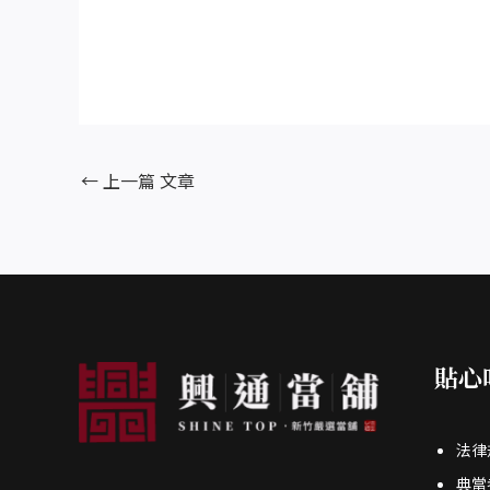
←
上一篇 文章
貼心
法律
典當